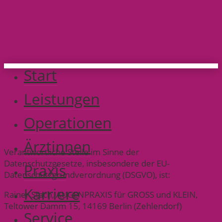
ERKLÄRUNG
Start
Leistungen
Operationen
Ärztinnen
Verantwortliche Stelle im Sinne der
Datenschutzgesetze, insbesondere der EU-
Praxis
Datenschutzgrundverordnung (DSGVO), ist:
Karriere
Rainer Stach, AUGENPRAXIS für GROSS und KLEIN,
Teltower Damm 15, 14169 Berlin (Zehlendorf)
Service